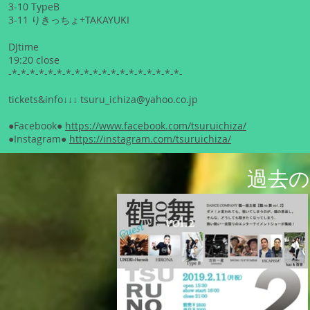
3-10 TypeB
3-11 りきっちょ+TAKAYUKI
DJtime
19:20 close
-*-*-*-*-*-*-*-*-*-*-*-*-*-*-*-*-*-*-*-
tickets&info↓↓↓
tsuru_ichiza@yahoo.co.jp
●Facebook●
https://www.facebook.com/tsuruichiza/
●Instagram●
https://instagram.com/tsuruichiza/
過去の