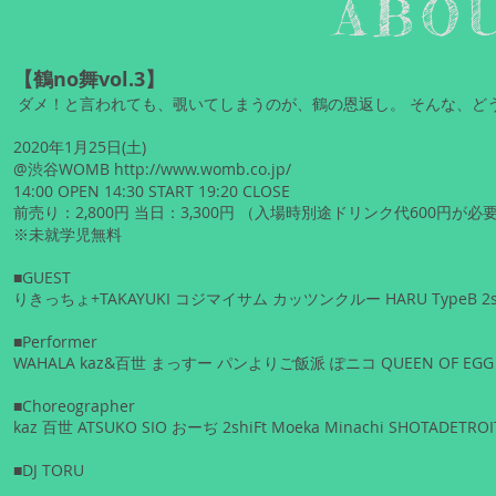
ABO
【鶴no舞vol.3】
ダメ！と言われても、覗いてしまうのが、鶴の恩返し。 そんな、ど
2020年1月25日(土)
@渋谷WOMB
http://www.womb.co.jp/
14:00 OPEN 14:30 START 19:20 CLOSE
前売り：2,800円 当日：3,300円 （入場時別途ドリンク代600円が必
※未就学児無料
■GUEST
りきっちょ+TAKAYUKI コジマイサム カッツンクルー HARU TypeB 2shiFt+S
■Performer
WAHALA kaz&百世 まっすー パンよりご飯派 ぽニコ QUEEN OF EGG 
■Choreographer
kaz 百世 ATSUKO SIO おーぢ 2shiFt Moeka Minachi SHOTADETROI
■DJ TORU