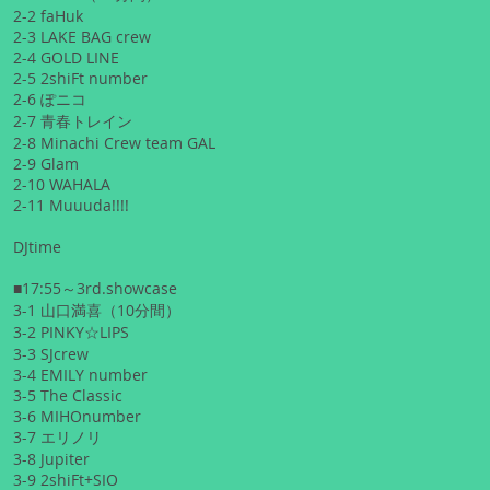
2-2 faHuk
2-3 LAKE BAG crew
2-4 GOLD LINE
2-5 2shiFt number
2-6 ぽニコ
2-7 青春トレイン
2-8 Minachi Crew team GAL
2-9 Glam
2-10 WAHALA
2-11 Muuuda!!!!
DJtime
■17:55～3rd.showcase
3-1 山口満喜（10分間）
3-2 PINKY☆LIPS
3-3 SJcrew
3-4 EMILY number
3-5 The Classic
3-6 MIHOnumber
3-7 エリノリ
3-8 Jupiter
3-9 2shiFt+SIO