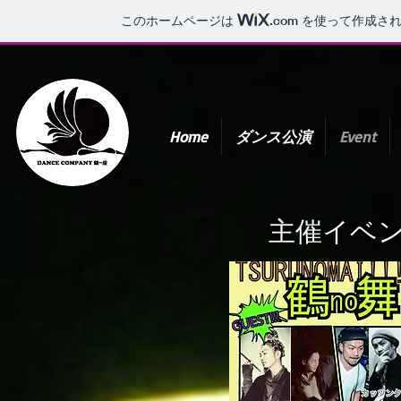
このホームページは
.com
を使って作成され
Home
ダンス公演
Event
​主催イベン